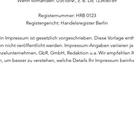
Wenn vorhanden: USt-IdNr., z. B. DE 123456789
Registernummer: HRB 0123
Registergericht: Handelsregister Berlin
in Impressum ist gesetzlich vorgeschrieben. Diese Vorlage enthäl
nn nicht veröffentlicht werden. Impressum-Angaben variieren j
inzelunternehmen, GbR, GmbH, Redaktion u.a. Wir empfehlen Ihn
, um besser zu verstehen, welche Details Ihr Impressum beinh